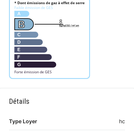
* Dont émissions de gaz à effet de serre
Faible émission de GES
A
8
B
KgéqCO2 / m².an
C
D
E
F
G
Forte émission de GES
Détails
Type Loyer
hc