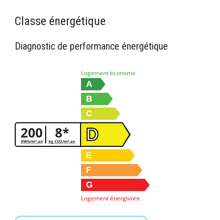
Classe énergétique
Diagnostic de performance énergétique
Logement économe
A
B
C
200
8*
D
KWh/m².an
kg CO2/m².an
E
F
G
Logement énergivore