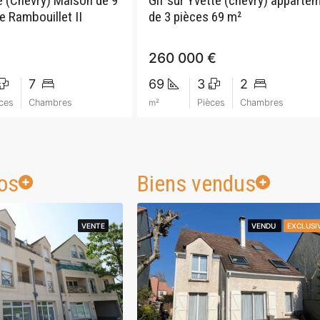
e (Chevry) Maison de 9
Gif sur Yvette (chevry) apparte
e Rambouillet II
de 3 pièces 69 m²
260 000 €
7
69
3
2
ces
Chambres
m²
Pièces
Chambres
os
Biens vendus
VENTE
VENTE
VENDU
VENDU
EXCLUSI
EXCLUSI