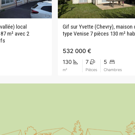
vallée) local
Gif sur Yvette (Chevry), maison 
 87 m² avec 2
type Venise 7 pièces 130 m² hab
ifs
532 000 €
130
7
5
m²
Pièces
Chambres