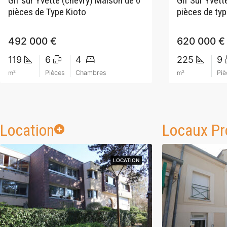
Gif sur Yvette (chevry) Maison de 6
Gif Sur Yvett
pièces de Type Kioto
pièces de typ
492 000 €
620 000 €
119
6
4
225
9
m²
Pièces
Chambres
m²
Piè
Location
Locaux Pr
LOCATION
LOCATION