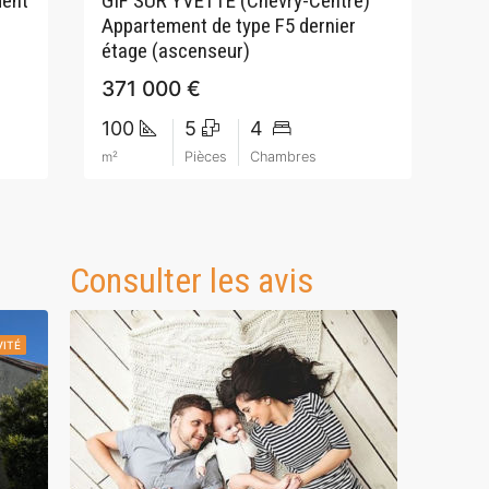
ment
GIF SUR YVETTE (Chevry-Centre)
Appartement de type F5 dernier
étage (ascenseur)
371 000 €
100
5
4
m²
Pièces
Chambres
Consulter les avis
VITÉ
VITÉ