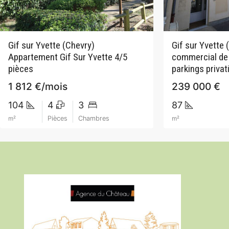
Gif sur Yvette (Chevry)
Gif sur Yvette (
Appartement Gif Sur Yvette 4/5
commercial de
pièces
parkings privat
1 812 €/mois
239 000 €
104
4
3
87
m²
Pièces
Chambres
m²