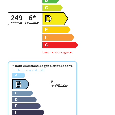
C
249
6*
D
KWh/m².an
kg CO2/m².an
E
F
G
Logement énergivore
* Dont émissions de gaz à effet de serre
Faible émission de GES
A
6
B
KgéqCO2 / m².an
C
D
E
F