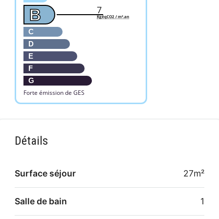
7
B
KgéqCO2 / m².an
C
D
E
F
G
Forte émission de GES
Détails
Surface séjour
27m²
Salle de bain
1