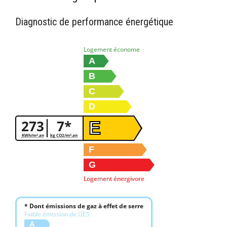
Diagnostic de performance énergétique
Logement économe
A
B
C
D
273
7*
E
KWh/m².an
kg CO2/m².an
F
G
Logement énergivore
* Dont émissions de gaz à effet de serre
Faible émission de GES
A