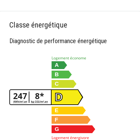
Classe énergétique
Diagnostic de performance énergétique
Logement économe
A
B
C
247
8*
D
KWh/m².an
kg CO2/m².an
E
F
G
Logement énergivore