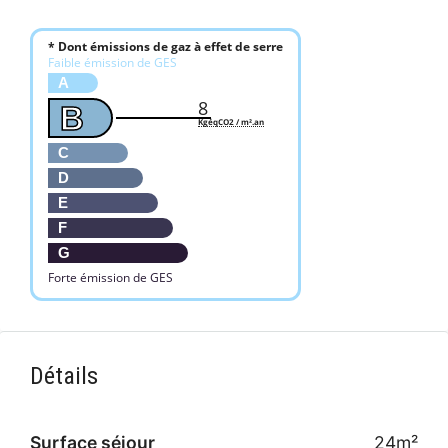
* Dont émissions de gaz à effet de serre
Faible émission de GES
A
8
B
KgéqCO2 / m².an
C
D
E
F
G
Forte émission de GES
Détails
Surface séjour
24m²