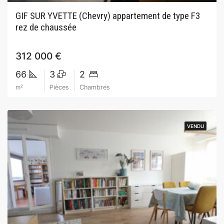
GIF SUR YVETTE (Chevry) appartement de type F3
rez de chaussée
312 000 €
66
3
2
m²
Pièces
Chambres
VENDU
VENDU