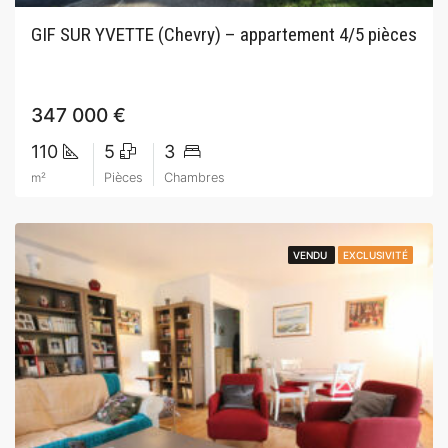
GIF SUR YVETTE (Chevry) – appartement 4/5 pièces
347 000 €
110
5
3
m²
Pièces
Chambres
VENDU
VENDU
EXCLUSIVITÉ
EXCLUSIVITÉ