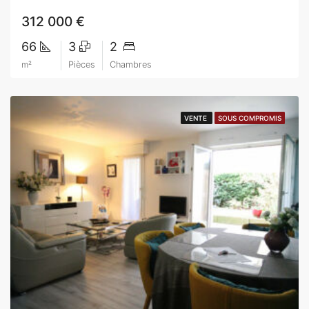
312 000 €
66
3
2
m²
Pièces
Chambres
VENTE
VENTE
SOUS COMPROMIS
SOUS COMPROMIS