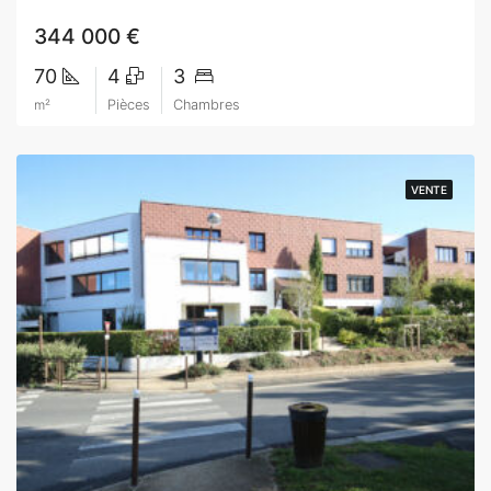
344 000 €
70
4
3
m²
Pièces
Chambres
VENTE
VENTE