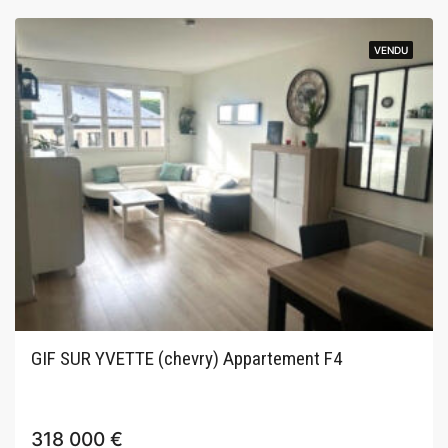
VENDU
VENDU
GIF SUR YVETTE (chevry) Appartement F4
318 000 €