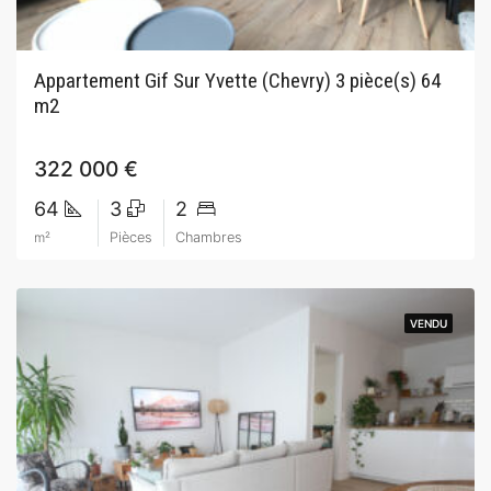
Appartement Gif Sur Yvette (Chevry) 3 pièce(s) 64
m2
322 000 €
64
3
2
m²
Pièces
Chambres
VENDU
VENDU