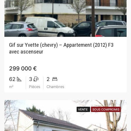
Gif sur Yvette (chevry) – Appartement (2012) F3
avec ascenseur
299 000 €
62
3
2
m²
Pièces
Chambres
VENTE
VENTE
SOUS COMPROMIS
SOUS COMPROMIS