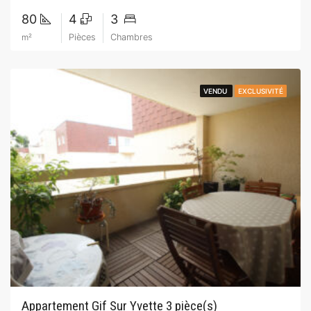
80
4
3
m²
Pièces
Chambres
VENDU
VENDU
EXCLUSIVITÉ
EXCLUSIVITÉ
Appartement Gif Sur Yvette 3 pièce(s)