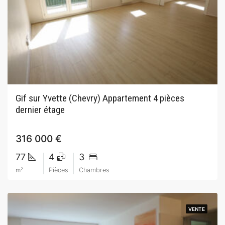
Gif sur Yvette (Chevry) Appartement 4 pièces
dernier étage
316 000 €
77
4
3
m²
Pièces
Chambres
VENTE
VENTE