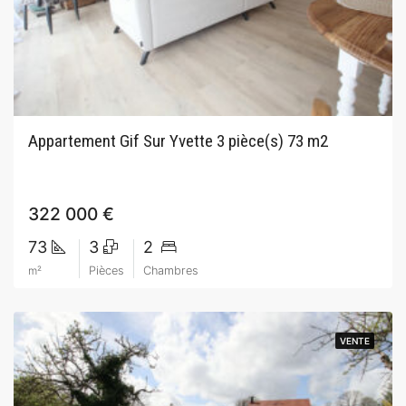
Appartement Gif Sur Yvette 3 pièce(s) 73 m2
322 000 €
73
3
2
m²
Pièces
Chambres
VENTE
VENTE