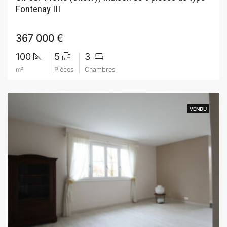
Fontenay III
367 000 €
100
5
3
m²
Pièces
Chambres
VENDU
VENDU