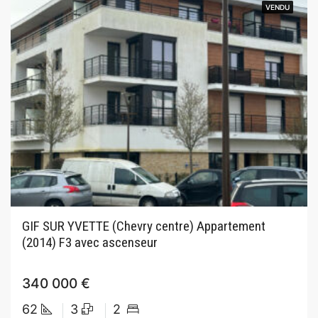
VENDU
VENDU
GIF SUR YVETTE (Chevry centre) Appartement
(2014) F3 avec ascenseur
340 000 €
62
3
2