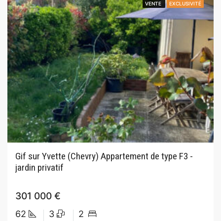
VENTE
VENTE
EXCLUSIVITÉ
EXCLUSIVITÉ
Gif sur Yvette (Chevry) Appartement de type F3 -
jardin privatif
301 000 €
62
3
2