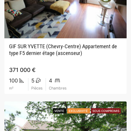
GIF SUR YVETTE (Chevry-Centre) Appartement de
type F5 dernier étage (ascenseur)
371 000 €
100
5
4
m²
Pièces
Chambres
VENTE
VENTE
EXCLUSIVITÉ
EXCLUSIVITÉ
SOUS COMPROMIS
SOUS COMPROMIS