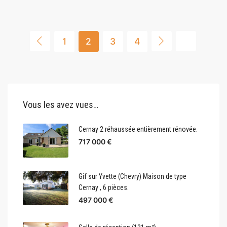
1
2
3
4
Vous les avez vues…
Cernay 2 réhaussée entièrement rénovée.
717 000 €
Gif sur Yvette (Chevry) Maison de type
Cernay , 6 pièces.
497 000 €