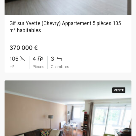
Gif sur Yvette (Chevry) Appartement 5 pièces 105
m² habitables
370 000 €
105
4
3
m²
Pièces
Chambres
VENTE
VENTE