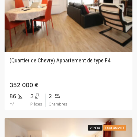
(Quartier de Chevry) Appartement de type F4
352 000 €
86
3
2
m²
Pièces
Chambres
VENDU
VENDU
EXCLUSIVITÉ
EXCLUSIVITÉ