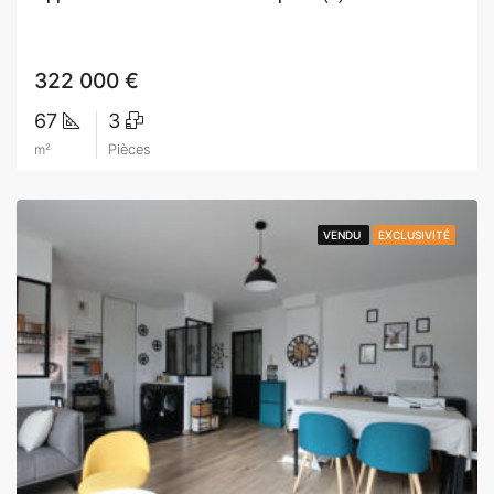
322 000 €
67
3
m²
Pièces
VENDU
VENDU
EXCLUSIVITÉ
EXCLUSIVITÉ