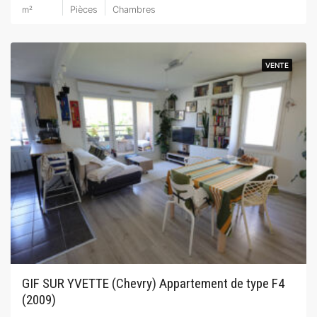
m²
Pièces
Chambres
VENTE
VENTE
GIF SUR YVETTE (Chevry) Appartement de type F4
(2009)