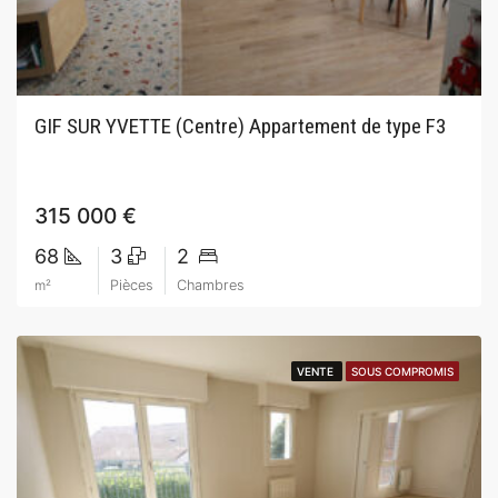
GIF SUR YVETTE (Centre) Appartement de type F3
315 000 €
68
3
2
m²
Pièces
Chambres
VENTE
VENTE
SOUS COMPROMIS
SOUS COMPROMIS