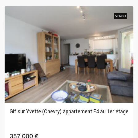
VENDU
VENDU
Gif sur Yvette (Chevry) appartement F4 au 1er étage
357 000 €