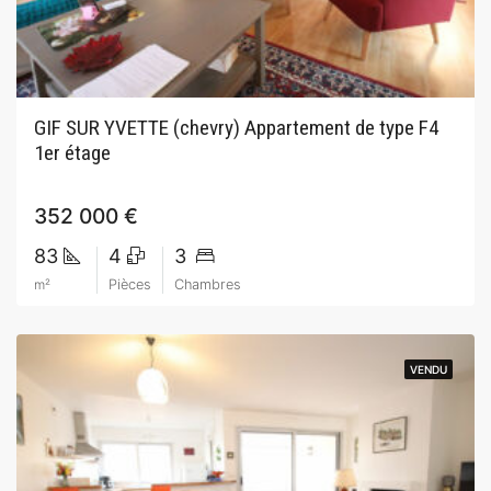
GIF SUR YVETTE (chevry) Appartement de type F4
1er étage
352 000 €
83
4
3
m²
Pièces
Chambres
VENDU
VENDU